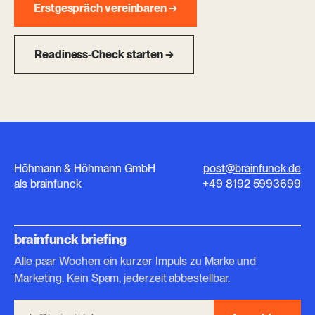
Erstgespräch vereinbaren →
Readiness-Check starten →
Höhmann & Höhmann GmbH
post@brainfunck.de
als brainfunck
+49 8192 5993699
brainfunck briefing
Alle paar Wochen ein kurzer Impuls zu Marke und
Marketing. Kein Spam, jederzeit abbestellbar.