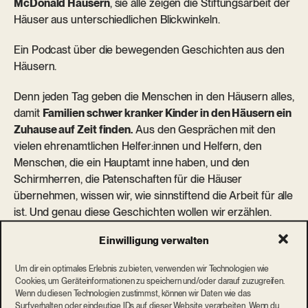
McDonald Häusern
, sie alle zeigen die Stiftungsarbeit der
Häuser aus unterschiedlichen Blickwinkeln.
Ein Podcast über die bewegenden Geschichten aus den
Häusern.
Denn jeden Tag geben die Menschen in den Häusern alles,
damit
Familien schwer kranker Kinder in den Häusern ein
Zuhause auf Zeit finden.
Aus den Gesprächen mit den
vielen ehrenamtlichen Helfer:innen und Helfern, den
Menschen, die ein Hauptamt inne haben, und den
Schirmherren, die Patenschaften für die Häuser
übernehmen, wissen wir, wie sinnstiftend die Arbeit für alle
ist. Und genau diese Geschichten wollen wir erzählen.
Denn jeden Tag trifft man in den Häusern auf Schicksale,
Einwilligung verwalten
auf herzerwärmende Momente mit den Familien, auf
Menschen, die ihre Arbeit über alles lieben.
Um dir ein optimales Erlebnis zu bieten, verwenden wir Technologien wie
Cookies, um Geräteinformationen zu speichern und/oder darauf zuzugreifen.
Von der Idee zum fertigen Podcast. Wie das gelingen
Wenn du diesen Technologien zustimmst, können wir Daten wie das
Surfverhalten oder eindeutige IDs auf dieser Website verarbeiten. Wenn du