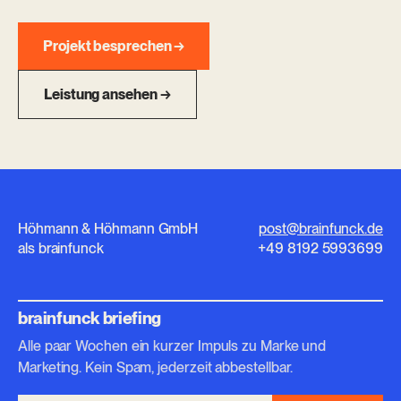
Projekt besprechen →
Leistung ansehen →
Höhmann & Höhmann GmbH
post@brainfunck.de
als brainfunck
+49 8192 5993699
brainfunck briefing
Alle paar Wochen ein kurzer Impuls zu Marke und
Marketing. Kein Spam, jederzeit abbestellbar.