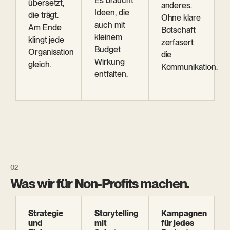
Es braucht
übersetzt,
anderes.
Ideen, die
die trägt.
Ohne klare
auch mit
Am Ende
Botschaft
kleinem
klingt jede
zerfasert
Budget
Organisation
die
Wirkung
gleich.
Kommunikation.
entfalten.
Was wir für Non-Profits machen.
Strategie
Storytelling
Kampagnen
und
mit
für jedes