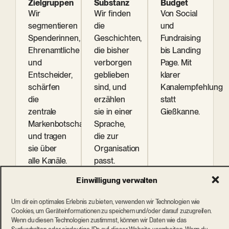
Zielgruppen
Substanz
Budget
Wir
Wir finden
Von Social
segmentieren
die
und
Spenderinnen,
Geschichten,
Fundraising
Ehrenamtliche
die bisher
bis Landing
und
verborgen
Page. Mit
Entscheider,
geblieben
klarer
schärfen
sind, und
Kanalempfehlung
die
erzählen
statt
zentrale
sie in einer
Gießkanne.
Markenbotschaft
Sprache,
und tragen
die zur
sie über
Organisation
alle Kanäle.
passt.
Einwilligung verwalten
Dazu kommt, was Stiftungen jedes Jahr ohnehin brauchen:
Um dir ein optimales Erlebnis zu bieten, verwenden wir Technologien wie
Cookies, um Geräteinformationen zu speichern und/oder darauf zuzugreifen.
Geschäftsberichte, die gelesen werden, und Corporate
Wenn du diesen Technologien zustimmst, können wir Daten wie das
Publishing, das mehr ist als Pflichtprogramm.