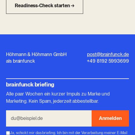
Readiness-Check starten →
Höhmann & Höhmann GmbH
post@brainfunck.de
als brainfunck
+49 8192 5993699
brainfunck briefing
Alle paar Wochen ein kurzer Impuls zu Marke und
Marketing. Kein Spam, jederzeit abbestellbar.
Anmelden
Ja, schickt mir das briefing. Ich bin mit der Verarbeitung meiner E-Mail