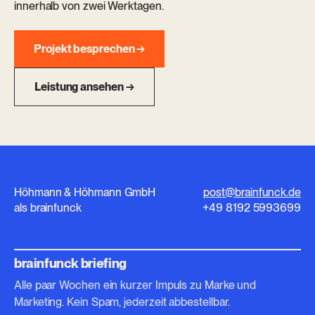
innerhalb von zwei Werktagen.
Projekt besprechen →
Leistung ansehen →
Höhmann & Höhmann GmbH
post@brainfunck.de
als brainfunck
+49 8192 5993699
brainfunck briefing
Alle paar Wochen ein kurzer Impuls zu Marke und
Marketing. Kein Spam, jederzeit abbestellbar.